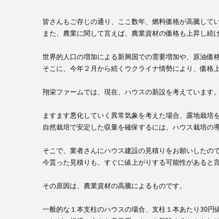
皆さんもご存じの通り、ここ数年、燃料価格が高騰して
また、農業に関して言えば、農業資材の価格も上昇し続
世界的人口の増加による新興国での需要増加や、原油価
そこに、今年２月から続くウクライナ情勢により、価格
翔栄ファームでは、現在、ハウスの新設を考えています
ますます悪化していく異常気象を考えた場合、露地栽培
自然栽培で安定した収量を確保するには、ハウス栽培の
そこで、業者さんにハウス建設の見積りをお願いしたの
今貰った見積りも、すぐに値上がりする可能性があると
その原因は、農業資材の高騰によるものです。
一般的な１本支柱のハウスの場合、支柱１本あたり30円