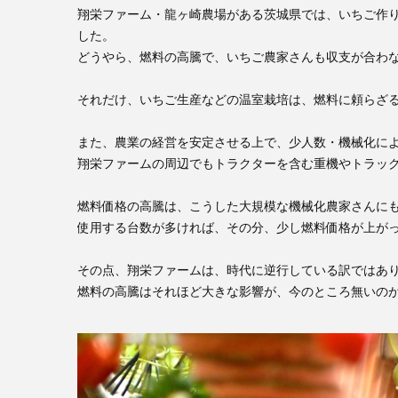
翔栄ファーム・龍ヶ崎農場がある茨城県では、いちご作
した。
どうやら、燃料の高騰で、いちご農家さんも収支が合わ
それだけ、いちご生産などの温室栽培は、燃料に頼らざ
また、農業の経営を安定させる上で、少人数・機械化に
翔栄ファームの周辺でもトラクターを含む重機やトラッ
燃料価格の高騰は、こうした大規模な機械化農家さんに
使用する台数が多ければ、その分、少し燃料価格が上が
その点、翔栄ファームは、時代に逆行している訳ではあ
燃料の高騰はそれほど大きな影響が、今のところ無いの