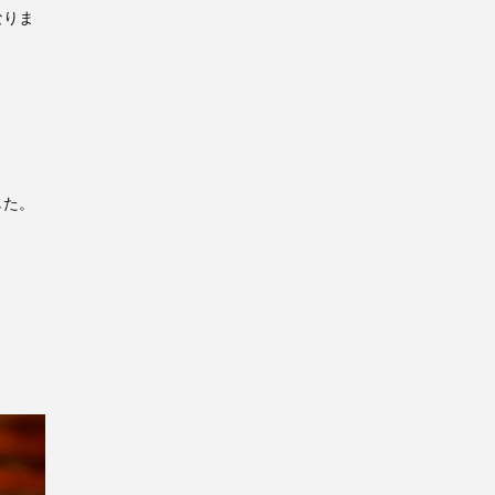
なりま
した。