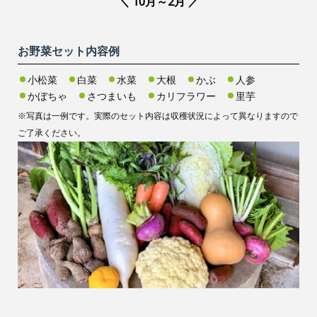
＼ 10月～2月 ／
なす
きゅうり
十字一口水茄子
ときわ地這胡瓜
お野菜セット内容例
小松菜
白菜
水菜
大根
かぶ
人参
かぼちゃ
さつまいも
カリフラワー
里芋
※写真は一例です。実際のセット内容は収穫状況によって異なりますので
ご了承ください。
きゅうり
じゃがいも
高濃四葉胡瓜
きたあかり