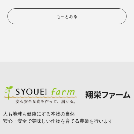
つるむらさき
エンツァイ
ツルムラサキ
なつサラダ
もっとみる
水菜
ビーツ
紅法師
食用ビーツ（デトロイトダーク
白菜
カリフラワー
レッド）
野崎２号
野崎早生
人も地球も健康にする本物の自然
安心・安全で美味しい作物を育てる農業を行います