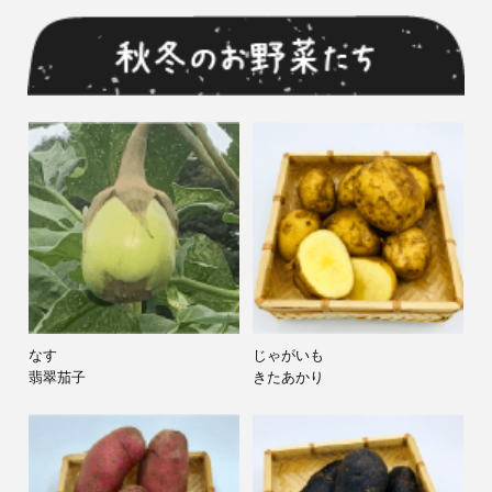
じゃがいも
じゃがいも
ノーザンルビー
シャドークイーン
なす
じゃがいも
翡翠茄子
きたあかり
じゃがいも
かぼちゃ
出島
東京南瓜