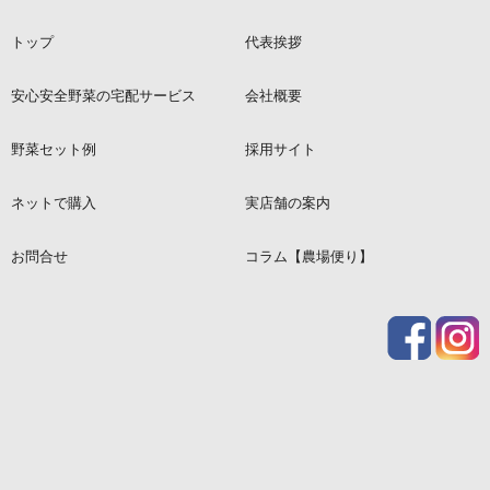
トップ
代表挨拶
安心安全野菜の宅配サービス
会社概要
オクラ
オクラ
かぼちゃ
つるむらさき
クレムソンスパイレス
沖縄島オクラ
バターナッツ
ツルムラサキ
野菜セット例
採用サイト
ネットで購入
実店舗の案内
お問合せ
コラム【農場便り】
リーフレタス
レタス
エンツァイ
水菜
グリーンウェーブ
チマサンチュ
なつサラダ
紅法師