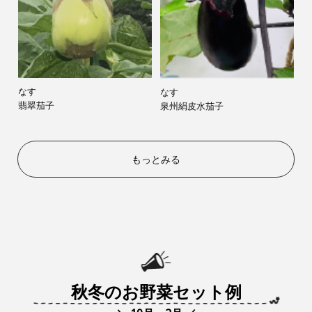
なす
なす
翡翠茄子
泉州絹皮水茄子
もっとみる
秋冬のお野菜セット例