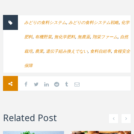
みどりの食料システム
,
みどりの食料システム戦略
,
化学
肥料
,
有機野菜
,
無化学肥料
,
無農薬
,
翔栄ファーム
,
自然
栽培
,
農業
,
遺伝子組み換えでない
,
食料自給率
,
食糧安全
保障
Related Post