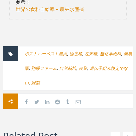
参考：
世界の食料自給率 – 農林水産省
ポストハーベスト農薬
,
固定種
,
在来種
,
無化学肥料
,
無農
薬
,
翔栄ファーム
,
自然栽培
,
農業
,
遺伝子組み換えでな
い
,
野菜
Related Post