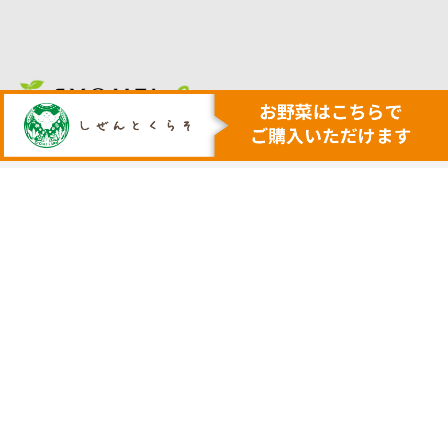
人も地球も健康にする本物の自然
安心・安全で美味しい作物を育てる農業を行います
トップ
代表挨拶
安心安全野菜の宅配サービス
会社概要
野菜セット例
採用サイト
ネットで購入
実店舗の案内