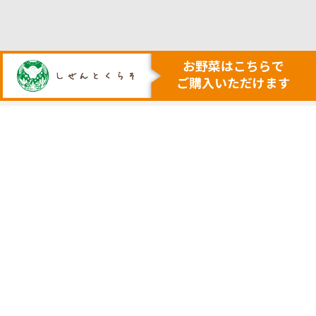
人も地球も健康にする本物の自然
安心・安全で美味しい作物を育てる農業を行います
トップ
代表挨拶
安心安全野菜の宅配サービス
会社概要
野菜セット例
採用サイト
ネットで購入
実店舗の案内