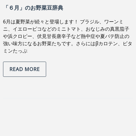
「６月」のお野菜豆辞典
6月は夏野菜が続々と登場します！ ブラジル、ワーンミ
ニ、イエローピコなどのミニトマト、おなじみの真黒茄子
や浜クロピー、伏見甘長唐辛子など熱中症や夏バテ防止の
強い味方になるお野菜たちです。さらにはβカロテン、ビタ
ミンたっぷ
READ MORE