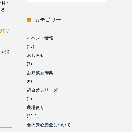
肥料・
けるこ
カテゴリー
栽培で
イベント情報
(15)
てお話
おしらせ
(3)
お野菜豆辞典
(6)
超自然シリーズ
(1)
農場便り
(231)
食の安心安全について