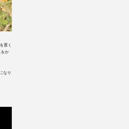
を置く
足をか
になり