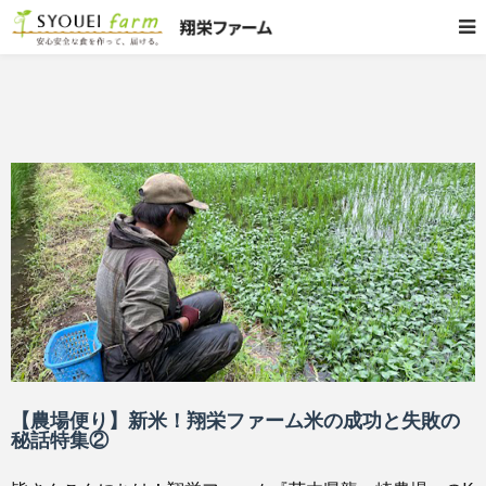
【農場便り】新米！翔栄ファーム米の成功と失敗の
秘話特集②