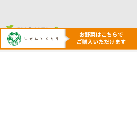
人も地球も健康にする本物の自然
安心・安全で美味しい作物を育てる農業を行います
トップ
代表挨拶
安心安全野菜の宅配サービス
会社概要
野菜セット例
採用サイト
ネットで購入
実店舗の案内