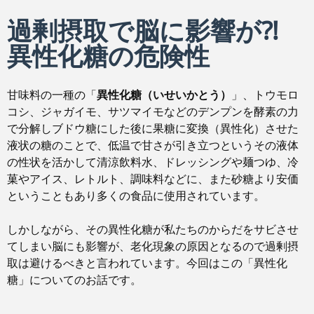
過剰摂取で脳に影響が⁈
異性化糖の危険性
甘味料の一種の「
異性化糖（いせいかとう）
」、トウモロ
コシ、ジャガイモ、サツマイモなどのデンプンを酵素の力
で分解し
ブドウ糖にした後に
果糖に変換（異性化）させ
た
液状の糖のことで、低温で甘さが引き立つというその液体
の性状を活かして清涼飲料水、ドレッシングや麺つゆ、冷
菓やアイス、レトルト、調味料などに、また砂糖より安価
ということもあり多くの食品に使用されています。
しかしながら、その異性化糖が私たちのからだをサビさせ
てしまい脳にも影響が、老化現象の原因となるので過剰摂
取は避けるべきと言われています。今回はこの「異性化
糖」についてのお話です。