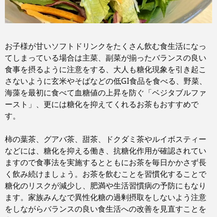
お子様が甘いソフトドリンクをたくさん飲む食生活になっ
てしまっている場合は主菜、副菜が揃ったバランスの良い
食事を摂るように注意をする、大人も糖化現象を引き起こ
さないように玄米やそばなどの低GI食品を食べる、野菜、
海藻を最初に食べて血糖値の上昇を防ぐ「ベジタブルファ
ースト」、更には糖化を抑えてくれるお茶もおすすめで
す。
柿の葉茶、グアバ茶、甜茶、ドクダミ茶やルイボスティー
などには、糖化を抑える働き、抗糖化作用が確認されてい
ますので食事法を実施するとともにお茶を毎日かかさず長
く飲み続けましょう。お茶を飲むことを習慣化することで
糖化のリスクが減少し、肥満や生活習慣病の予防にもなり
ます。家族みんなで異性化糖の過剰摂取をしないよう注意
をしながらバランスの良い食生活への改善を見直すことを