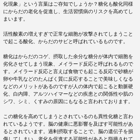
化現象」という言葉はご存知でしょうか？糖化も酸化同様
にからだの老化を促進し、生活習慣病のリスクを高めてし
まいます。
活性酸素の増えすぎで正常な細胞が攻撃されてしまうこと
で起こる酸化、からだのサビと呼ばれているものです。
糖化はからだのコゲ、摂取した余分な糖分が体内で細胞を
劣化させてしまう現象、メイラード反応と呼ばれるもので
す。メイラード反応と言えば食物でも起こる反応で砂糖が
卵や牛乳などのたんぱく質に反応することで美味しくなる
などのメリットがあるのですが人の体内で起こると動脈硬
化、白内障、アルツハイマーなどの疾患との関係性や肌の
シワ、シミ、くすみの原因にもなると言われております。
この糖化を高めてしまうとされているのも異性化糖と言わ
れているようです。
脳の健康に悪影響を及ぼす可能性があ
るとされています。
過剰摂取することで、脳の遺伝子を損
傷してしまい、老化を促進する可能性があると指摘されて