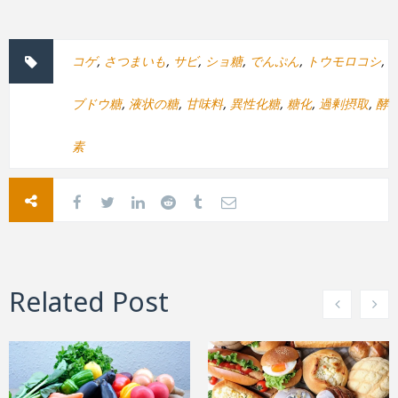
コゲ
,
さつまいも
,
サビ
,
ショ糖
,
でんぷん
,
トウモロコシ
,
ブドウ糖
,
液状の糖
,
甘味料
,
異性化糖
,
糖化
,
過剰摂取
,
酵
素
Related Post