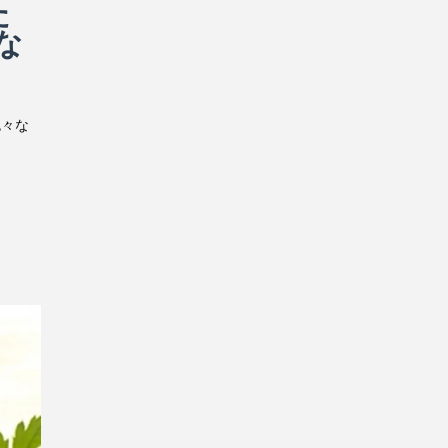
た
な
色々な