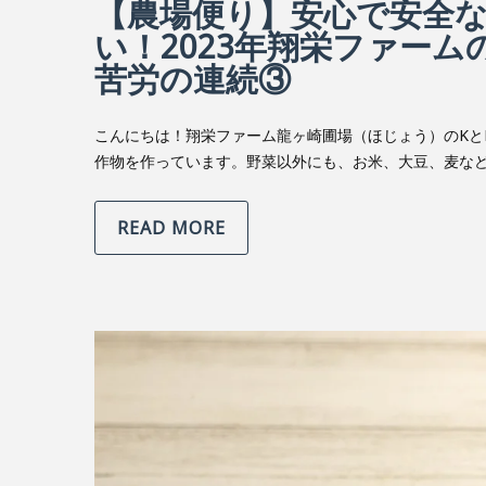
【農場便り】安心で安全
い！2023年翔栄ファー
苦労の連続③
こんにちは！翔栄ファーム龍ヶ崎圃場（ほじょう）のKと
作物を作っています。野菜以外にも、お米、大豆、麦など
READ MORE