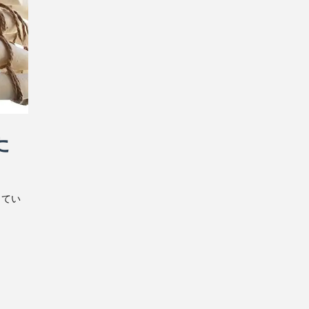
た
ってい