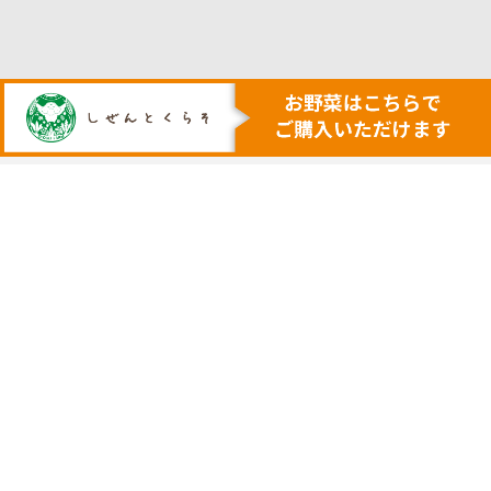
人も地球も健康にする本物の自然
安心・安全で美味しい作物を育てる農業を行います
トップ
代表挨拶
安心安全野菜の宅配サービス
会社概要
野菜セット例
採用サイト
ネットで購入
実店舗の案内