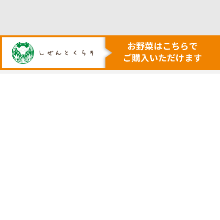
人も地球も健康にする本物の自然
安心・安全で美味しい作物を育てる農業を行います
トップ
代表挨拶
安心安全野菜の宅配サービス
会社概要
野菜セット例
採用サイト
ネットで購入
実店舗の案内