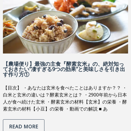
【農場便り】最強の主食『酵素玄米』の、絶対知っ
ておきたい”凄すぎる9つの効果”と美味しさを引き出
す作り方①
【目次】 ・あなたは玄米を食べたことはありますか？？ ・
白米と玄米の違いは？酵素玄米とは？ ・2900年前から日本
人が食べ続けた玄米 ・酵素玄米の材料【玄米】の栄養 ・酵
素玄米の材料【小豆】の栄養 ・動画での解説 ■ あ
READ MORE