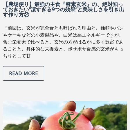
【農場便り】最強の主食『酵素玄米』の、絶対知っ
ておきたい”凄すぎる9つの効果”と美味しさを引き出
す作り方②
『前回は、玄米が完全食とも呼ばれる理由と、麺類やパン
やケーキなどの小麦製品や、白米は高エネルギーですが、
含む栄養素で比べると、玄米の方がはるかに多く豊富であ
ることと、具体的な栄養素と、ボサボサ食感の玄米がもっ
ちりとして甘
READ MORE