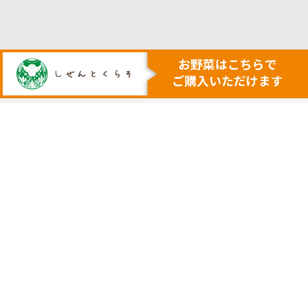
人も地球も健康にする本物の自然
安心・安全で美味しい作物を育てる農業を行います
トップ
代表挨拶
安心安全野菜の宅配サービス
会社概要
野菜セット例
採用サイト
ネットで購入
実店舗の案内