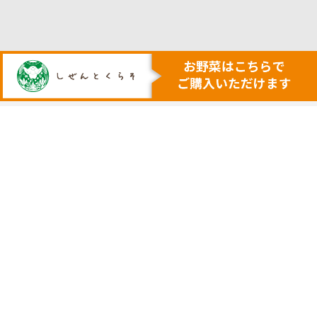
人も地球も健康にする本物の自然
安心・安全で美味しい作物を育てる農業を行います
トップ
代表挨拶
安心安全野菜の宅配サービス
会社概要
野菜セット例
採用サイト
ネットで購入
実店舗の案内