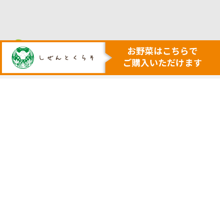
人も地球も健康にする本物の自然
安心・安全で美味しい作物を育てる農業を行います
トップ
代表挨拶
安心安全野菜の宅配サービス
会社概要
野菜セット例
採用サイト
ネットで購入
実店舗の案内