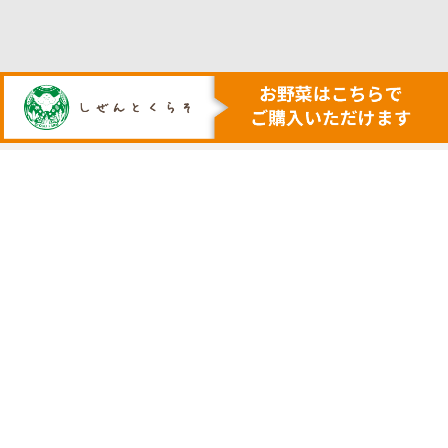
人も地球も健康にする本物の自然
安心・安全で美味しい作物を育てる農業を行います
トップ
代表挨拶
安心安全野菜の宅配サービス
会社概要
野菜セット例
採用サイト
ネットで購入
実店舗の案内