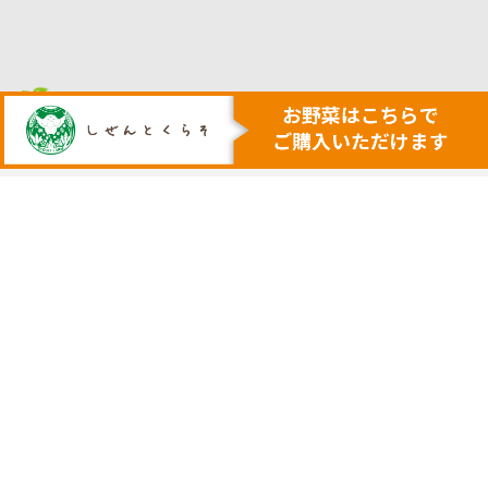
人も地球も健康にする本物の自然
安心・安全で美味しい作物を育てる農業を行います
トップ
代表挨拶
安心安全野菜の宅配サービス
会社概要
野菜セット例
採用サイト
ネットで購入
実店舗の案内