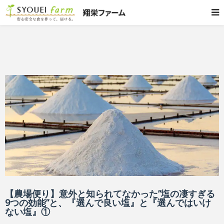
【農場便り】意外と知られてなかった”塩の凄すぎる
9つの効能”と、『選んで良い塩』と『選んではいけ
ない塩』①