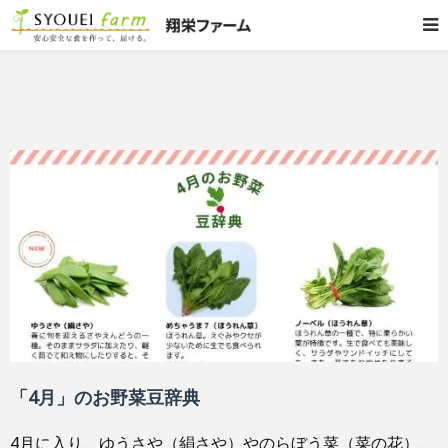
「4月」のお野菜豆辞典
4月に入り、ゆうさや（絹さや）やのらぼう菜（菜の花）、