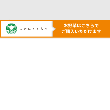
人も地球も健康にする本物の自然
安心・安全で美味しい作物を育てる農業を行います
トップ
代表挨拶
安心安全野菜の宅配サービス
会社概要
野菜セット例
採用サイト
ネットで購入
実店舗の案内