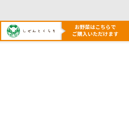
人も地球も健康にする本物の自然
安心・安全で美味しい作物を育てる農業を行います
トップ
代表挨拶
安心安全野菜の宅配サービス
会社概要
野菜セット例
採用サイト
ネットで購入
実店舗の案内