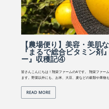
【農場便り】美容・美肌
『まるで総合ビタミン剤
ー』収穫記④
皆さんこんにちは！翔栄ファームのAです。 翔栄ファー
ます。野菜以外にも、お米、大豆、麦などの穀類や果物も
READ MORE