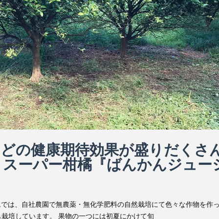
などの健康期待効果が盛りだくさ
』スーパー柑橘『ばんかんジュー
ムでは、自社農園で無農薬・無化学肥料の自然栽培にて色々な作物を作
栽培しています。 果物の一つには初夏にかけて旬