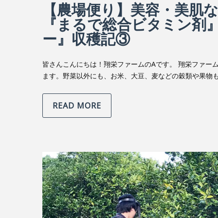
【農場便り】美容・美肌
『まるで総合ビタミン剤
ー』収穫記③
皆さんこんにちは！翔栄ファームのAです。 翔栄ファー
ます。野菜以外にも、お米、大豆、麦などの穀類や果物も
READ MORE