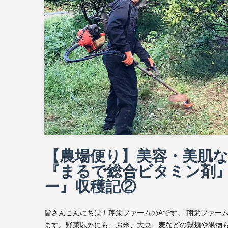
【農場便り】美容・美肌
『まるで総合ビタミン剤
ー』収穫記②
皆さんこんにちは！翔栄ファームのAです。 翔栄ファー
ます。野菜以外にも、お米、大豆、麦などの穀類や果物も