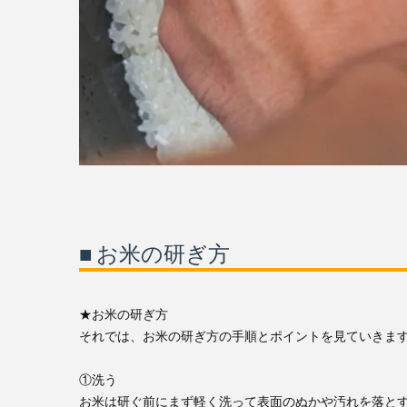
■ お米の研ぎ方
★お米の研ぎ方
それでは、お米の研ぎ方の手順とポイントを見ていきま
①洗う
お米は研ぐ前にまず軽く洗って表面のぬかや汚れを落とす