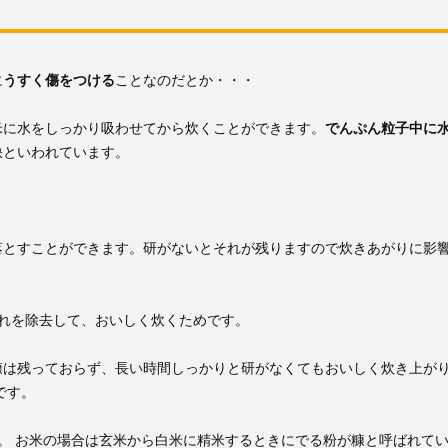
に
うすく傷をつける
ことなのだとか・・・
米に水をしっかり吸わせてから炊くことができます。
でんぷん粒子中に
訣といわれています。
落とすことができます。研がないとそれが残りますので炊きあがりに影
れを除去して、おいしく炊くためです。
糠は残っておらず、長い時間しっかりと研がなくてもおいしく炊き上が
です。
。 お米の場合は玄米から白米に精米するときにでる粉が糠と呼ばれて