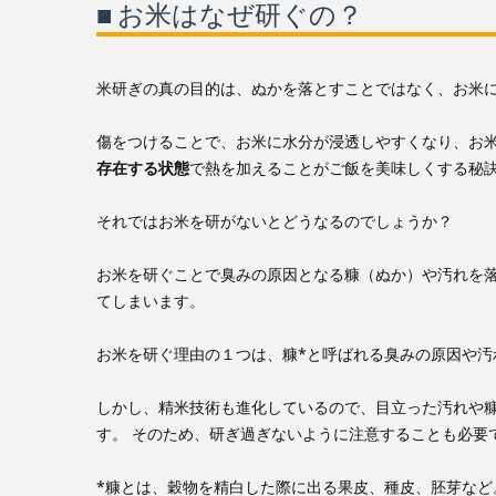
■ お米はなぜ研ぐの？
米研ぎの真の目的は、ぬかを落とすことではなく、お米
傷をつけることで、お米に水分が浸透しやすくなり、お
存在する状態
で熱を加えることがご飯を美味しくする秘
それではお米を研がないとどうなるのでしょうか？
お米を研ぐことで臭みの原因となる糠（ぬか）や汚れを
てしまいます。
お米を研ぐ理由の１つは、糠*と呼ばれる臭みの原因や汚
しかし、精米技術も進化しているので、目立った汚れや
す。 そのため、研ぎ過ぎないように注意することも必要
*糠とは、穀物を精白した際に出る果皮、種皮、胚芽など