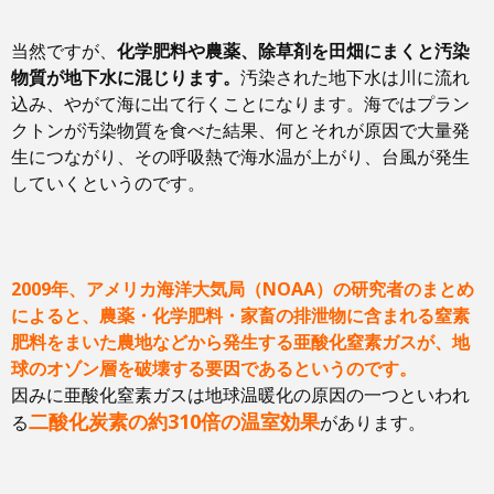
当然ですが、
化学肥料や農薬、除草剤を
田畑にまくと汚染
物質が地下水に混じります。
汚染された地下水は川に流れ
込み、やがて海に出て行くことになります。海ではプラン
クトンが汚染物質を食べた結果、何とそれが原因で大量発
生につながり、その呼吸熱で海水温が上がり、台風が発生
していくというのです。
2009年、アメリカ海洋大気局（NOAA）の研究者のまとめ
によると、農薬・化学肥料・家畜の排泄物に含まれる窒素
肥料をまいた農地などから発生する亜酸化窒素ガスが、地
球のオゾン層を破壊する要因であるというのです。
因みに亜酸化窒素ガスは地球温暖化の原因の一つといわれ
二酸化炭素の約310倍の温室効果
る
があります。