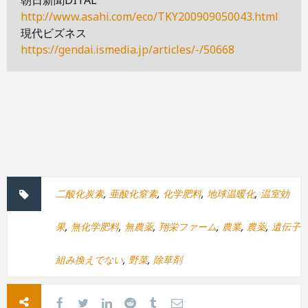
http://www.asahi.com/eco/TKY200909050043.html
現代ビズネス
https://gendai.ismedia.jp/articles/-/50668
二酸化炭素
,
亜酸化窒素
,
化学肥料
,
地球温暖化
,
温室効
果
,
無化学肥料
,
無農薬
,
翔栄ファーム
,
農業
,
農薬
,
遺伝子
組み換えでない
,
野菜
,
除草剤