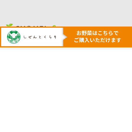
人も地球も健康にする本物の自然
安心・安全で美味しい作物を育てる農業を行います
トップ
代表挨拶
安心安全野菜の宅配サービス
会社概要
野菜セット例
採用サイト
ネットで購入
実店舗の案内