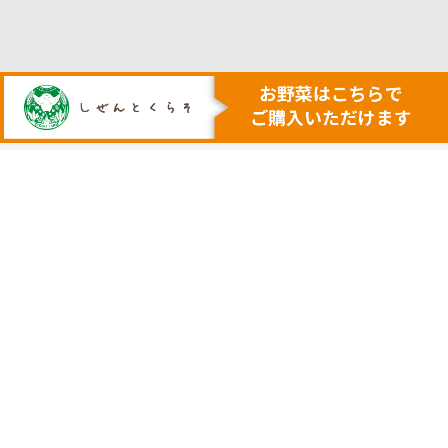
人も地球も健康にする本物の自然
安心・安全で美味しい作物を育てる農業を行います
トップ
代表挨拶
安心安全野菜の宅配サービス
会社概要
野菜セット例
採用サイト
ネットで購入
実店舗の案内