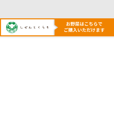
人も地球も健康にする本物の自然
安心・安全で美味しい作物を育てる農業を行います
トップ
代表挨拶
安心安全野菜の宅配サービス
会社概要
野菜セット例
採用サイト
ネットで購入
実店舗の案内