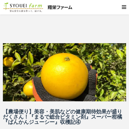
【農場便り】美容・美肌などの健康期待効果が盛り
だくさん！『まるで総合ビタミン剤』スーパー柑橘
『ばんかんジューシー』収穫記④