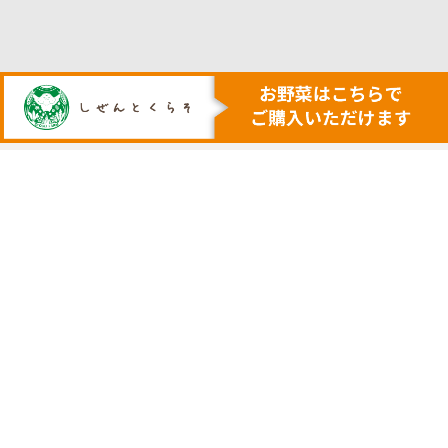
人も地球も健康にする本物の自然
安心・安全で美味しい作物を育てる農業を行います
トップ
代表挨拶
安心安全野菜の宅配サービス
会社概要
野菜セット例
採用サイト
ネットで購入
実店舗の案内