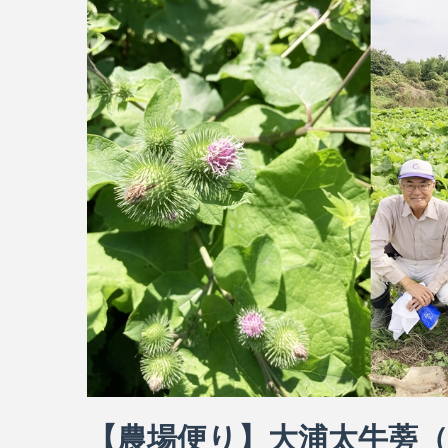
【農場便り】大浦太牛蒡