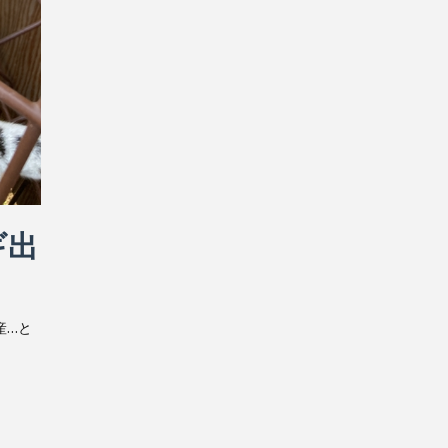
ギ出
産…と