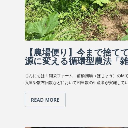
【農場便り】今まで捨て
源に変える循環型農法「
こんにちは！翔栄ファーム 前橋圃場（ほじょう）のMで
入量や散布回数などにおいて相当数の生産者が実施して
READ MORE