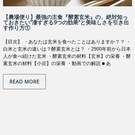
【農場便り】最強の主食『酵素玄米』の、絶対知っ
ておきたい”凄すぎる9つの効果”と美味しさを引き出
す作り方①
【目次】 ・あなたは玄米を食べたことはありますか？？ ・
白米と玄米の違いは？酵素玄米とは？ ・2900年前から日本
人が食べ続けた玄米 ・酵素玄米の材料【玄米】の栄養 ・酵
素玄米の材料【小豆】の栄養 ・動画での解説 ■ あ
READ MORE