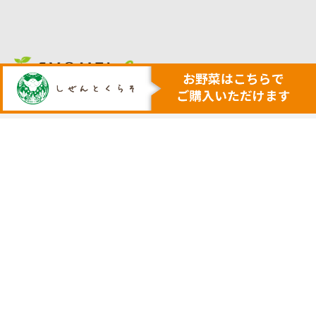
人も地球も健康にする本物の自然
安心・安全で美味しい作物を育てる農業を行います
トップ
代表挨拶
安心安全野菜の宅配サービス
会社概要
野菜セット例
採用サイト
ネットで購入
実店舗の案内