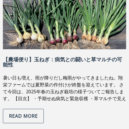
【農場便り】玉ねぎ：病気との闘いと草マルチの可
能性
暑い日も増え、雨が降りだし梅雨がやってきましたね。翔
栄ファームでは夏野菜の作付けが終盤を迎えています。 さ
て今回は、2025年春の玉ねぎ栽培の様子ついてご報告しま
す。 【目次】 ・予期せぬ病気と緊急収穫 ・草マルチで見え
READ MORE