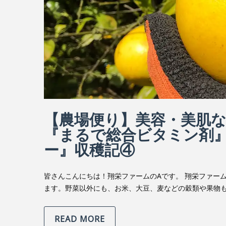
【農場便り】美容・美肌
『まるで総合ビタミン剤
ー』収穫記④
皆さんこんにちは！翔栄ファームのAです。 翔栄ファー
ます。野菜以外にも、お米、大豆、麦などの穀類や果物も
READ MORE