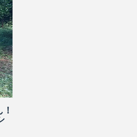
ん！
シ
ってい