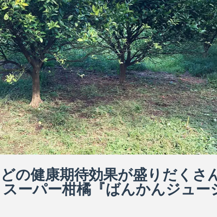
などの健康期待効果が盛りだくさ
』スーパー柑橘『ばんかんジュー
ムでは、自社農園で無農薬・無化学肥料の自然栽培にて色々な作物を作
栽培しています。 果物の一つには初夏にかけて旬