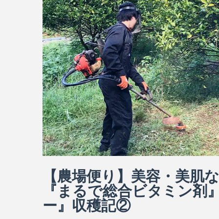
【農場便り】美容・美肌
『まるで総合ビタミン剤
ー』収穫記②
皆さんこんにちは！翔栄ファームのAです。 翔栄ファー
ます。野菜以外にも、お米、大豆、麦などの穀類や果物も