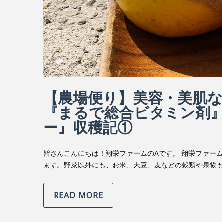
【農場便り】美容・美肌
『まるで総合ビタミン剤
ー』収穫記①
皆さんこんにちは！翔栄ファームのAです。 翔栄ファー
ます。野菜以外にも、お米、大豆、麦などの穀類や果物も
READ MORE