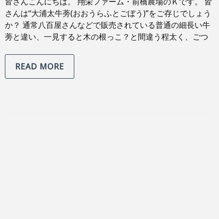
皆さんこんにちは。 翔栄ファーム・前橋農場のＫです。 皆
さんは“大浦太牛蒡(おおうらふとごぼう)”をご存じでしょう
か？ 通常八百屋さんなどで販売されている普通の細長い牛
蒡と違い、一見すると木の根っこ？と間違う程太く、ごつ
READ MORE