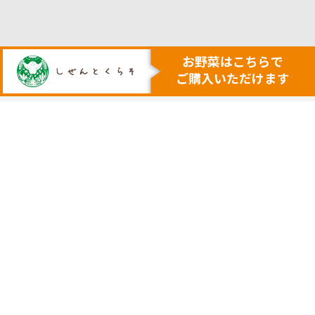
人も地球も健康にする本物の自然
安心・安全で美味しい作物を育てる農業を行います
トップ
代表挨拶
安心安全野菜の宅配サービス
会社概要
野菜セット例
採用サイト
ネットで購入
実店舗の案内