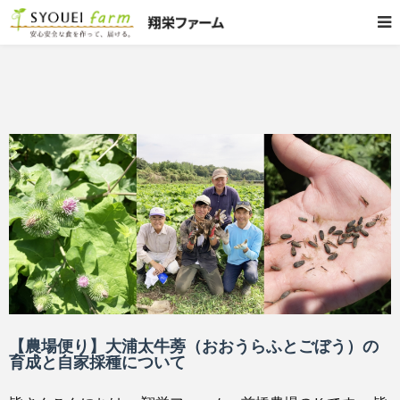
【農場便り】大浦太牛蒡（おおうらふとごぼう）の
育成と自家採種について