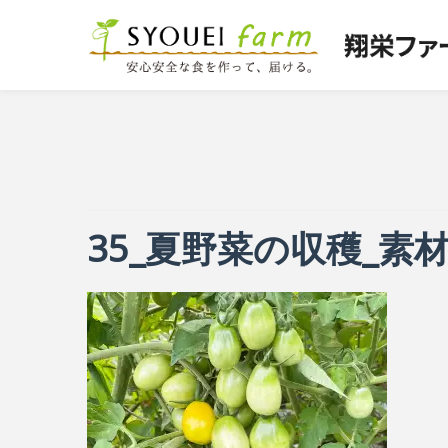
35_夏野菜の収穫_素材